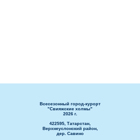
использовании подарочных
Рестораны
сертификатов
Ля Фамилия
Бахча
Сноб
Нота
Банкетный зал Сакура
Банкетный зал РОЯЛ ХОЛЛ"
Банкетный зал "ЗАГС"
Развлечения
Ски-пасс он-лайн
Гольф-клуб
Обработка персональных данных
Открытые бассейны
Спа-центр
Всесезонный город-курорт
"Свияжские холмы"
2026 г.
422595, Татарстан,
Верхнеуслонский район,
дер. Савино