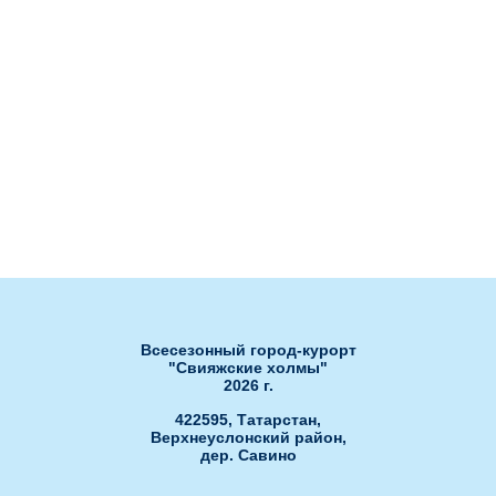
сертификатов
Ля Фамилия
Бахча
Сноб
Нота
Банкетный зал Сакура
Банкетный зал РОЯЛ ХОЛЛ"
Банкетный зал "ЗАГС"
Развлечения
Ски-пасс он-лайн
Гольф-клуб
Обработка персональных данных
Открытые бассейны
Спа-центр
Всесезонный город-курорт
"Свияжские холмы"
2026 г.
422595, Татарстан,
Верхнеуслонский район,
дер. Савино