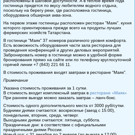
расположены в шаговой доступности. А в теплое время года
гостиница придется по вкусу любителям водного отдыха,
поскольку на берегу реки, где расположена гостиница,
оборудована обширная аква-зона.
На первом этаже гостиницы расположен
ресторан "Маяк"
,
кухня
которого ориентирована прежде всего на продукты лучших
фермерских хозяйств Татарстана.
В гостинице "Маяк" 37 номеров различного уровня комфорта.
Есть возможность оборудования части зала ресторана для
проведения конференций и других деловых мероприятий.
Забронировать номер в гостинице можно в удобной форме
бронирования прямо на сайте или по телефону круглосуточной
горячей линии +7 (843) 221 66 11.
В стоимость проживания входят завтраки в ресторане "Маяк".
Примечание
Указана стоимость проживания за 1 сутки.
В стоимость входит комплексный завтрак в
ресторане «Маяк»
При раннем выезде можно заказать завтрак – ланч-бокс.
Стоимость одного дополнительного места от 3000 руб/сутки.
Будними днями считаются: воскресенье (заезд с 15:00),
понедельник, вторник, среда, четверг.
Выходными днями считаются: пятница, суббота.
Праздничные дни: в соответствии с официальными
праздничными днями России.
Новый год: с 31 декабря по 2 января (до выезда в 12:00).