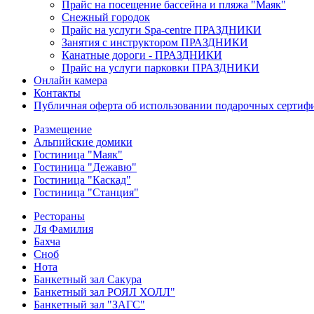
Прайс на посещение бассейна и пляжа "Маяк"
Снежный городок
Прайс на услуги Spa-centre ПРАЗДНИКИ
Занятия с инструктором ПРАЗДНИКИ
Канатные дороги - ПРАЗДНИКИ
Прайс на услуги парковки ПРАЗДНИКИ
Онлайн камера
Контакты
Публичная оферта об использовании подарочных сертиф
Размещение
Альпийские домики
Гостиница "Маяк"
Гостиница "Дежавю"
Гостиница "Каскад"
Гостиница "Станция"
Рестораны
Ля Фамилия
Бахча
Сноб
Нота
Банкетный зал Сакура
Банкетный зал РОЯЛ ХОЛЛ"
Банкетный зал "ЗАГС"