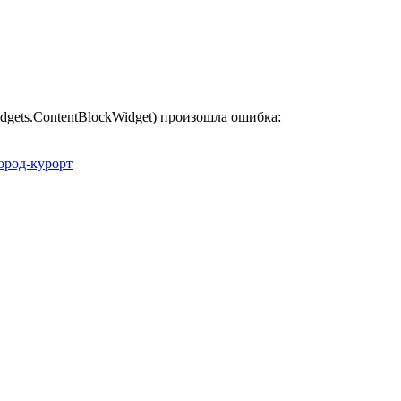
widgets.ContentBlockWidget) произошла ошибка:
ород-курорт