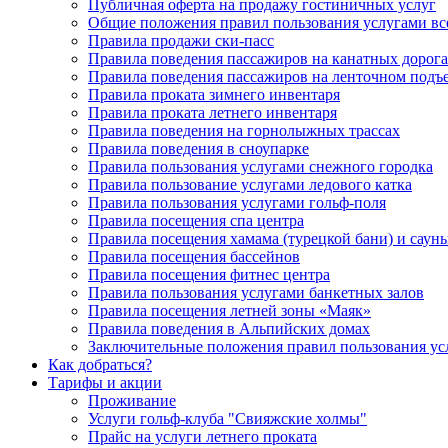
Публичная оферта на продажу гостиничных услуг
Общие положения правил пользования услугами вс
Правила продажи ски-пасс
Правила поведения пассажиров на канатных дорог
Правила поведения пассажиров на ленточном подъ
Правила проката зимнего инвентаря
Правила проката летнего инвентаря
Правила поведения на горнолыжных трассах
Правила поведения в сноупарке
Правила пользования услугами снежного городка
Правила пользование услугами ледового катка
Правила пользования услугами гольф-поля
Правила посещения спа центра
Правила посещения хамама (турецкой бани) и саун
Правила посещения бассейнов
Правила посещения фитнес центра
Правила пользования услугами банкетных залов
Правила посещения летней зоны «Маяк»
Правила поведения в Альпийских домах
Заключительные положения правил пользования ус
Как добраться?
Тарифы и акции
Проживание
Услуги гольф-клуба "Свияжские холмы"
Прайс на услуги летнего проката