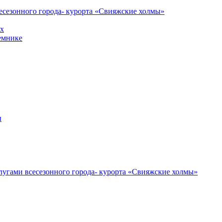
есезонного города- курорта «Свияжские холмы»
ах
емнике
ы
лугами всесезонного города- курорта «Свияжские холмы»