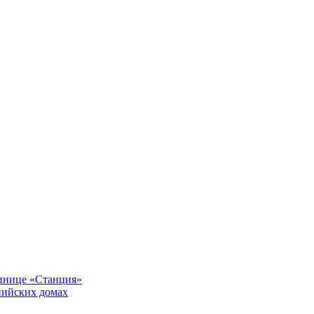
тинице «Станция»
пийских домах