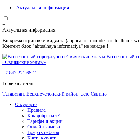
Актуальная информация
+
Актуальная информация
Во время отрисовки виджета (application.modules.contentblock.
Контент блок "aktualnaya-informaciya" не найден !
Всесезонный г
«Свияжские холмы»
+7 843 221 66 11
Горячая линия
Татарстан, Верхнеуслонский район, дер. Савино
О курорте
Правила
Как добраться?
Тарифы и акции
Онлайн камера
График работы
Карта курорта