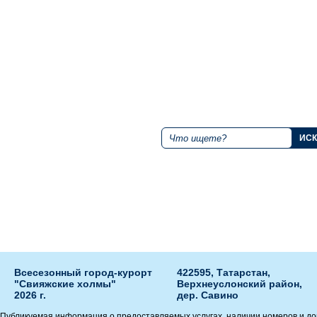
+7 843 221 66 11
Поиск по сайту
Круглосуточная горячая линия
Мы в социальных сетях
Всесезонный город-курорт
422595, Татарстан,
"Свияжские холмы"
Верхнеуслонский район,
2026 г.
дер. Савино
Публикуемая информация о предоставляемых услугах, наличии номеров и до