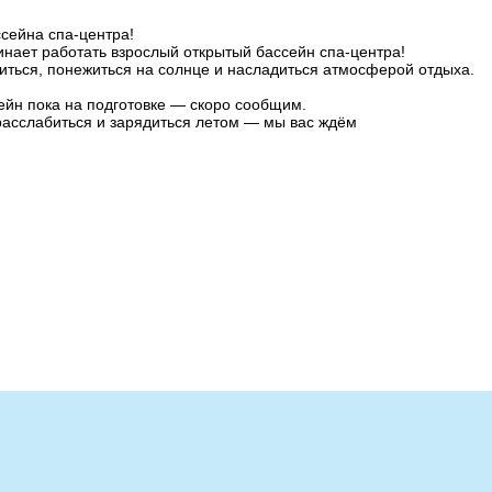
сейна спа-центра!
инает работать взрослый открытый бассейн спа-центра!
ться, понежиться на солнце и насладиться атмосферой отдыха.
ейн пока на подготовке — скоро сообщим.
асслабиться и зарядиться летом — мы вас ждём
Рестораны
Развлечения
и
Ля Фамилия
Гольф-клуб
Бахча
Открытые бассейны
"
Сноб
Спа-центр
Нота
Ски-пасс он-лайн
Банкетный зал
Обработка
Сакура
персональных
данных
Банкетный зал
РОЯЛ ХОЛЛ"
Банкетный зал
"ЗАГС"