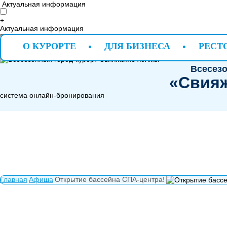
Актуальная информация
+
Актуальная информация
Во время отрисовки виджета (application.modules.contentblock.wid
Контент блок "aktualnaya-informaciya" не найден !
О КУРОРТЕ
ДЛЯ БИЗНЕСА
РЕСТ
Всесезо
«Свия
система онлайн-бронирования
Главная
Афиша
Открытие бассейна СПА-центра!