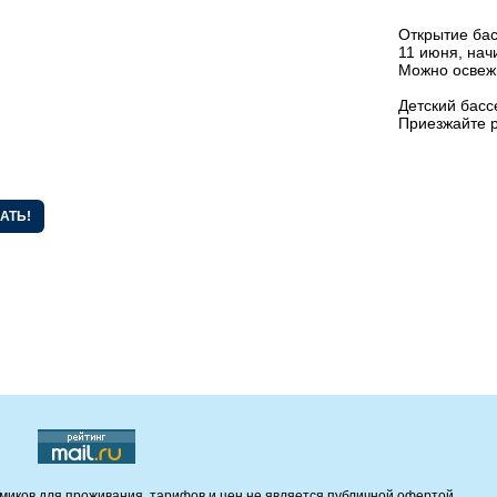
Открытие бас
11 июня, нач
Можно освежи
Детский басс
Приезжайте р
О курорте
Размещение
Правила
Альпийские домик
Как добраться?
Гостиница "Маяк"
Тарифы и акции
Гостиница "Дежавю
Онлайн камера
Гостиница "Каскад"
Контакты
Гостиница
"Станция"
Публичная оферта
об использовании
подарочных
сертификатов
миков для проживания, тарифов и цен не является публичной офертой.