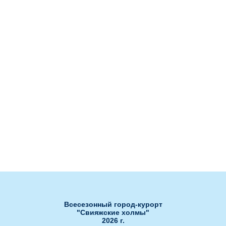
Тарифы и акции
Гостиница "Дежавю"
Онлайн камера
Гостиница "Каскад"
Контакты
Гостиница "Станция"
Публичная оферта об
использовании подарочных
Рестораны
сертификатов
Ля Фамилия
Бахча
Сноб
Нота
Банкетный зал Сакура
Банкетный зал РОЯЛ ХОЛЛ"
Банкетный зал "ЗАГС"
Развлечения
Ски-пасс он-лайн
Гольф-клуб
Обработка персональных данных
Открытые бассейны
Спа-центр
Всесезонный город-курорт
"Свияжские холмы"
2026 г.