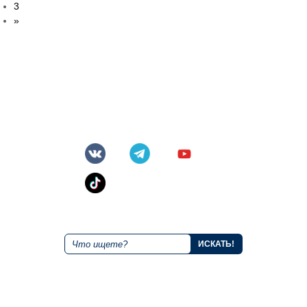
3
»
+7 843 221 66 11
Круглосуточная горячая линия
Мы в социальных сетях
Поиск по сайту
О курорте
Размещение
Правила
Альпийские домики
Как добраться?
Гостиница "Маяк"