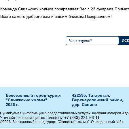
Команда Свияжских холмов поздравляет Вас с 23 февраля!
Примит
Всего самого доброго вам и вашим близким.
Поздравляем!
+7 843 221 66 11
Поиск по сайту
Круглосуточная горячая линия
Мы в социальных сетях
Всесезонный город-курорт
422595, Татарстан,
"Свияжские холмы"
Верхнеуслонский район,
2026 г.
дер. Савино
Публикуемая информация о предоставляемых услугах, наличии номеров и до
+7 (843) 221-66-11
Уточняйте информацию по телефону:
©2026. Всесезонный город-курорт "Свияжские холмы". Официальный сайт.