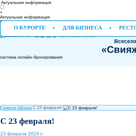
Актуальная информация
+
Актуальная информация
Во время отрисовки виджета (application.modules.contentblock.wid
Контент блок "aktualnaya-informaciya" не найден !
О КУРОРТЕ
ДЛЯ БИЗНЕСА
РЕСТ
Всесезо
«Свия
система онлайн-бронирования
Главная
Афиша
С 23 февраля!
С 23 февраля!
23 февраля 2024 г.