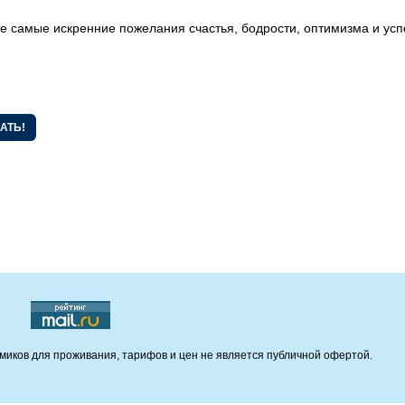
е самые искренние пожелания счастья, бодрости, оптимизма и усп
О курорте
Размещение
Правила
Альпийские домик
Как добраться?
Гостиница "Маяк"
Тарифы и акции
Гостиница "Дежавю
Онлайн камера
Гостиница "Каскад"
Контакты
Гостиница
"Станция"
Публичная оферта
об использовании
подарочных
сертификатов
миков для проживания, тарифов и цен не является публичной офертой.