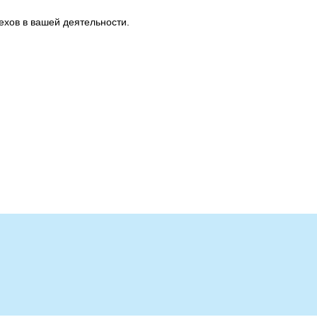
ехов в вашей деятельности.
Рестораны
Развлечения
и
Ля Фамилия
Гольф-клуб
Бахча
Открытые бассейны
"
Сноб
Спа-центр
Нота
Ски-пасс он-лайн
Банкетный зал
Обработка
Сакура
персональных
данных
Банкетный зал
РОЯЛ ХОЛЛ"
Банкетный зал
"ЗАГС"