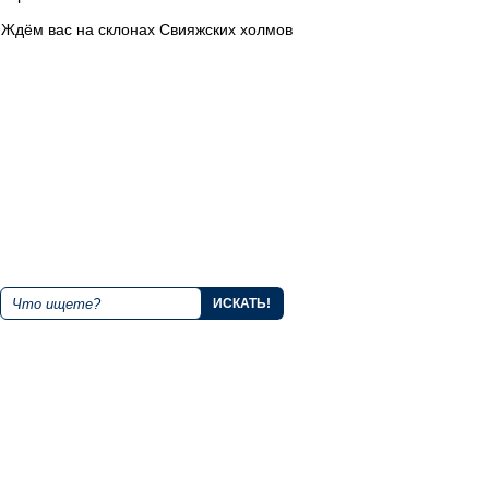
Ждём вас на склонах Свияжских холмов
+7 843 221 66 11
Круглосуточная горячая линия
Мы в социальных сетях
Поиск по сайту
О курорте
Правила
Как добраться?
Тарифы и акции
Онлайн камера
Контакты
Публичная оферта
об использовании