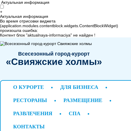
Актуальная информация
+
Актуальная информация
Во время отрисовки виджета
(application.modules.contentblock.widgets.ContentBlockWidget)
произошла ошибка:
Контент блок "aktualnaya-informaciya" не найден !
Всесезонный город-курорт
«Свияжские холмы»
О КУРОРТЕ
ДЛЯ БИЗНЕСА
+7 843 221 66 11
Горячая линия
РЕСТОРАНЫ
РАЗМЕЩЕНИЕ
Татарстан, Верхнеуслонский район, дер. Савино
РАЗВЛЕЧЕНИЯ
СПА
система онлайн-бронирования
КОНТАКТЫ