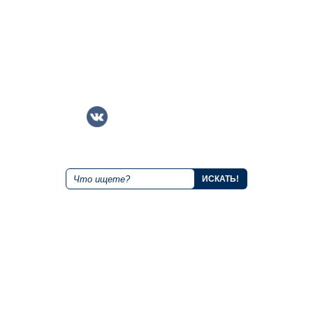
+7 843 221 66 11
Круглосуточная горячая линия
Мы в социальных сетях
Поиск по сайту
О курорте
Размещение
Правила
Альпийские домики
Как добраться?
Гостиница "Маяк"
Тарифы и акции
Гостиница "Дежавю"
Онлайн камера
Гостиница "Каскад"
Контакты
Гостиница "Станция"
Публичная оферта об
использовании подарочных
Рестораны