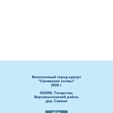
сертификатов
Ля Фамилия
Бахча
Сноб
Нота
Банкетный зал Сакура
Банкетный зал РОЯЛ ХОЛЛ"
Банкетный зал "ЗАГС"
Развлечения
Ски-пасс он-лайн
Гольф-клуб
Обработка персональных данных
Открытые бассейны
Спа-центр
Всесезонный город-курорт
"Свияжские холмы"
2026 г.
422595, Татарстан,
Верхнеуслонский район,
дер. Савино