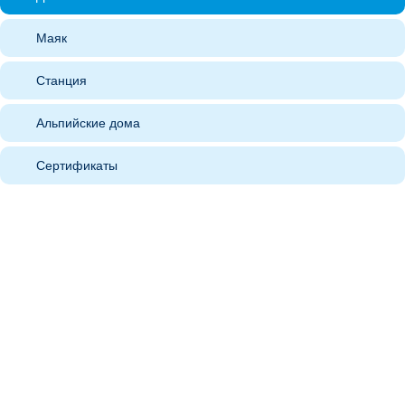
Маяк
Станция
Альпийские дома
Сертификаты
+7 843 221 66 11
Круглосуточная горячая линия
Мы в социальных сетях
Поиск по сайту